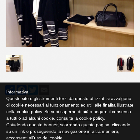
Share
Facebook
Twitter
Email
Informativa
Questo sito o gli strumenti terzi da questo utilizzati si avvalgono
di cookie necessari al funzionamento ed utili alle finalità illustrate
nella cookie policy. Se vuoi saperne di più o negare il consenso
a tutti o ad alcuni cookie, consulta la
cookie policy
.
09/08/2026
Chiudendo questo banner, scorrendo questa pagina, cliccando
su un link o proseguendo la navigazione in altra maniera,
© Copyright 2019 Mazzara in. All rights reserved. |
acconsenti all’uso dei cookie.