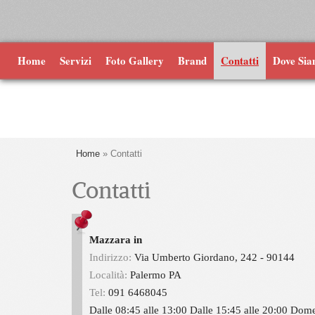
Home
Servizi
Foto Gallery
Brand
Contatti
Dove Si
Home
» Contatti
Contatti
Mazzara in
Indirizzo:
Via Umberto Giordano, 242 - 90144
Località:
Palermo
PA
Tel:
091 6468045
Dalle 08:45 alle 13:00 Dalle 15:45 alle 20:00 Dome