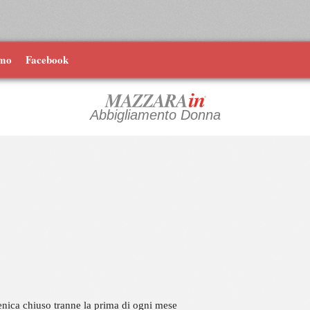
amo
Facebook
Abbigliamento Donna
nica chiuso tranne la prima di ogni mese