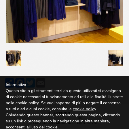
Share
Facebook
Twitter
Email
Informativa
Questo sito o gli strumenti terzi da questo utilizzati si avvalgono
di cookie necessari al funzionamento ed utili alle finalità illustrate
nella cookie policy. Se vuoi saperne di più o negare il consenso
a tutti o ad alcuni cookie, consulta la
cookie policy
.
09/08/2026
Chiudendo questo banner, scorrendo questa pagina, cliccando
su un link o proseguendo la navigazione in altra maniera,
© Copyright 2019 Mazzara in. All rights reserved. |
acconsenti all’uso dei cookie.