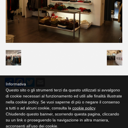
Share
Facebook
Twitter
Email
Informativa
Questo sito o gli strumenti terzi da questo utilizzati si avvalgono
di cookie necessari al funzionamento ed utili alle finalità illustrate
nella cookie policy. Se vuoi saperne di più o negare il consenso
a tutti o ad alcuni cookie, consulta la
cookie policy
.
09/08/2026
Chiudendo questo banner, scorrendo questa pagina, cliccando
su un link o proseguendo la navigazione in altra maniera,
© Copyright 2019 Mazzara in. All rights reserved. |
acconsenti all’uso dei cookie.